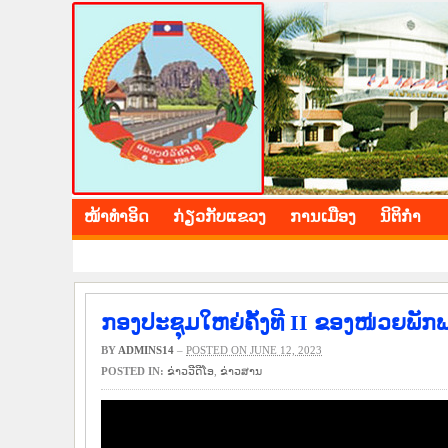
BOLIKHAMXAY PROV
ໜ້າ​ທຳ​ອິດ
​ກ່ຽວ​ກັບ​ແຂວງ
​ການ​ເມືອງ
ນິ​ຕິ​ກຳ
ກອງປະຊຸມໃຫຍ່ຄັ້ງທີ II ຂອງໜ່ວຍພັ
BY
ADMINS14
–
POSTED ON JUNE 12, 2023
POSTED IN:
ຂ່າວ​ວີ​ດີ​ໂອ
,
​ຂ່າວ​ສານ