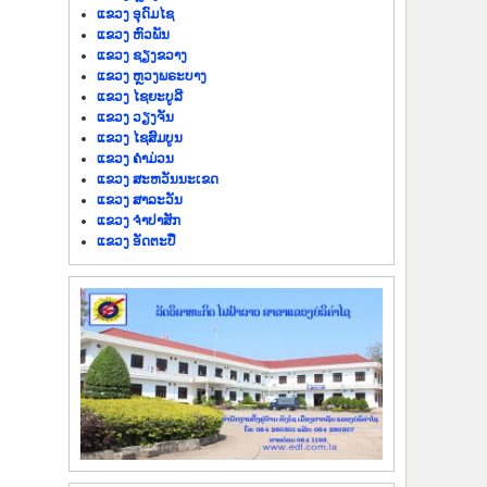
ແຂວງ ອຸດົມໄຊ
ແຂວງ ຫົວພັນ
ແຂວງ ຊຽງຂວາງ
ແຂວງ ຫຼວງພຣະບາງ
ແຂວງ ໄຊຍະບູລີ
ແຂວງ ວຽງຈັນ
ແຂວງ ໄຊສົມບູນ
ແຂວງ ຄຳມ່ວນ
ແຂວງ ສະຫວັນນະເຂດ
ແຂວງ ສາລະວັນ
ແຂວງ ຈຳປາສັກ
ແຂວງ ອັດຕະປື