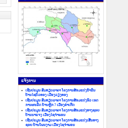
ແຈ້ງ​ການ
ເຊີນປະມູນ ສົມທຽບລາຄາ ໂຄງການສ້ອມແປງນ້ຳລິນ
ບ້ານໄຊບົວທອງ ເມືອງວຽງທອງ
ເຊີນປະມູນ ສົມທຽບລາຄາ ໂຄງການສ້ອມແປງຂົວ ເຂດ
ການຜະລິດ ບ້ານຫຼັກ 7 ເມືອງຄຳເກີດ
ເຊີນປະມູນ ສົມທຽບລາຄາ ໂຄງການສ້ອມແປງທາງຊອຍ
ບ້ານນາແຈງ ເມືອງໄຊຈຳພອນ
ເຊີນປະມູນ ສົມທຽບລາຄາ ໂຄງການສ້ອມແປງເສັ້ນທາງ
ຊອຍ ບ້ານໂພນງາມ ເມືອງໄຊຈຳພອນ