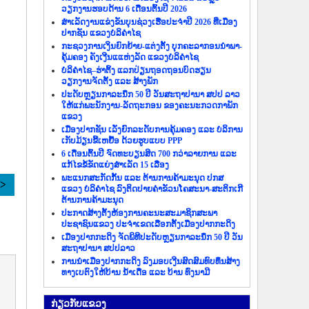
ວຽກງານຮອບດ້ານ 6 ເດືອນຕົ້ນປີ 2026
ສຳເລັດງານແຂ່ງຂັນບຸນຊ່ວງເຮືອປະຈຳປີ 2026 ທີ່ເມືອງ
ປາກຊັນ ແຂວງບໍລິຄຳໄຊ
ກະຊວງການເງິນຍົກຍ້າຍ-ແຕ່ງຕັ້ງ ບຸກຄະລາກອນນຳພາ-
ຄຸ້ມຄອງ ຄັງເງີນແແຫ່ງລັດ ແຂວງບໍລິຄຳໄຊ
ບໍລິຄຳໄຊ–ຮ່າຕິ້ງ ແລກປ່ຽນຖອດຖອນບົດຮຽນ
ວຽກງານຈັດຕັ້ງ ແລະ ສ້າງພັກ
ປະດັບຫຼຽນກາລະນຶກ 50 ປີ ວັນສະຖາປານາ ສປປ ລາວ
ໃຫ້ແກ່ພະນັກງານ-ລັດຖະກອນ ຂອງຄະນະກວດກາພັກ
ແຂວງ
ເມືອງປາກຊັນ ເລັ່ງຍົກລະດັບການຄຸ້ມຄອງ ແລະ ບໍລິການ
ເກັບມ້ຽນຂີ້ເຫຍື້ອ ດ້ວຍຮູບແບບ PPP
6 ເດືອນຕົ້ນປີ ຈົດທະບຽນສິດ 700 ກວ່າລາຍການ ແລະ
ແກ້ໄຂຂໍ້ຂັດແຍ່ງສຳເລັດ 15 ເລື່ອງ
ພະແນກສະກັດກັ້ນ ແລະ ຕ້ານການຄ້າມະນຸດ ປກສ
>>
ແຂວງ ບໍລິຄຳໄຊ ລົງຕິດປາຍຄຳຂັວນໂຄສະນາ-ສະຕິກເກີ
ຕ້ານການຄ້າມະນຸດ
ປະກາດສ້າງຕັ້ງຫ້ອງການຄະນະສະມາຊິກສະພາ
ປະຊາຊົນແຂວງ ປະຈຳເຂດເລືອກຕັ້ງເມືອງປາກກະດິງ
ເມືອງປາກກະດິງ ຈັດພິທີປະດັບຫຼຽນກາລະນຶກ 50 ປີ ວັນ
ສະຖາປານາ ສປປລາວ
ການນຳເມືອງປາກກະດິງ ລົງມອບເງີນສົດສົມທົບທຶນສ້າງ
ທາງເບຕົງໃຫ້ບ້ານ ນ້ຳເດື່ອ ແລະ ບ້ານ ທົ່ງນາມີ
ກ່ຽວ​ກັບ​ແຂວງ