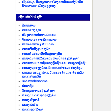
ເຊີນປະມູນ ສົມທຽບລາຄາ ໂຄງການສ້ອມແປງນ້ຳລິນ
ບ້ານຜາຂອດ ເມືອງວຽງທອງ
​ເຊື່ອມ​ຕໍ່​ເວັບ​ໄຊ​ອື່ນ
ລັດ​ຖະ​ບານ
ສະພາແຫ່ງຊາດ
ຫ້ອງວ່າການປະທານປະເທດ
ຈົດໝາຍເຫດທາງລັດຖະການ
ທະນາຄານແຫ່ງ ສປປ ລາວ
ຄະນະຈັດຕັ້ງສູນກາງພັກ
ຄະນະໂຄສະນາອົບຮົມສູນກາງພັກ
ສະຖາບັນການເມືອງ ແລະ ການປົກຄອງແຫ່ງຊາດ
ຄະນະ​ກຳມະການ​ຄຸ້ມ​ຄອງ​ຫຼັກ​ຊັບ ແລະ ຕະຫຼາດຫຼັກຊັບ
ກະຊວງຖະແຫຼງຂ່າວ, ວັດທະນະທຳ ແລະ ທ່ອງທ່ຽວ
ພະແນກ ຖະແຫຼງຂ່າວ, ວັດທະນະທຳ ແລະ ທ່ອງທ່ຽວ
ແຂວງສາລະວັນ
ຂ່າວ​ສານ​ປະ​ເທດ​ລາວ
ປະ​ຊາ​ຊົນ
ວິທະຍຸກະຈາຍສຽງແຫ່ງຊາດ
ແຂວງ ນະ​ຄອນຫຼວງວຽງ​ຈັນ
ແຂວງ ຜົ້ງ​ສາ​ລີ
ແຂວງ ບໍ່​ແກ້ວ
ແຂວງ ຫຼວງນໍ້າທາ