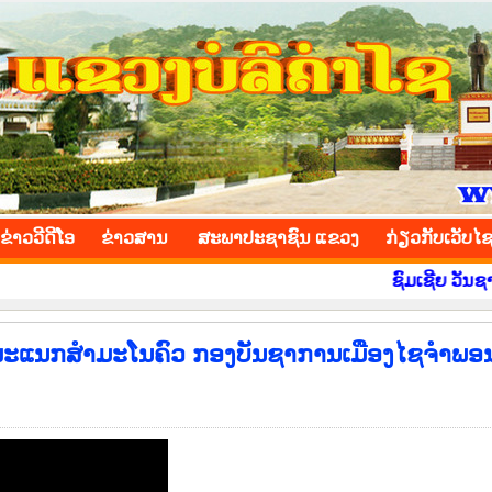
INCE
ຂ່າວ​ວີ​ດີ​ໂອ
​ຂ່າວ​ສານ
ສະພາປະຊາຊົນ ແຂວງ
​ກ່ຽວ​ກັບ​ເວັບ​ໄ
ຊົມເຊີຍ ວັນຊາດ ທີ 2
ກພະແນກສໍາມະໂນຄົວ ກອງບັນຊາການເມືອງໄຊຈໍາພອ