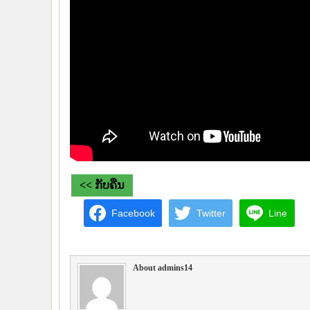
<< ກັບຄືນ
Facebook
Twitter
Line
About admins14