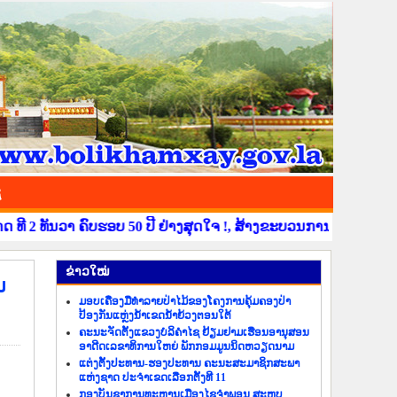
ຊ
 ທັນວາ ຄົບຮອບ 50 ປີ ຢ່າງສຸດໃຈ !, ສ້າງຂະບວນການຂໍ່ານັບຮັບຕ້ອນ ວ
​ຂ່າວ​ໃໝ່
ນ
ມອບເຄື່ອງມືທຳລາຍປ່າໄມ້ຂອງໂຄງການຄຸ້ມຄອງປ່າ
ປ້ອງກັນແຫຼ່ງນ້ຳເຂດນ້ຳຍ້ວງຕອນໃຕ້
ຄະນະຈັດຕັ້ງແຂວງບໍລິຄຳໄຊ ຢ້ຽມຢາມເຮືອນອານຸສອນ
ອາດີດເລຂາທິການໃຫຍ່ ພັກກອມມູນນິດຫວຽດນາມ
ແຕ່ງຕັ້ງປະທານ-ຮອງປະທານ ຄະນະສະມາຊິກສະພາ
ແຫ່ງຊາດ ປະຈຳເຂດເລືອກຕັ້ງທີ 11
ກອງບັນຊາການທະຫານເມືອງໄຊຈຳພອນ ສະຫຼຸບ