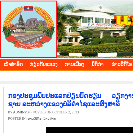
BOLIKHAMXAY PROVINCE
ໜ້າ​ທຳ​ອິດ
​ກ່ຽວ​ກັບ​ແຂວງ
​ການ​ເມືອງ
ນິ​ຕິ​ກຳ
ຂ່າວ​ວີ​ດີ​ໂອ
ກອງປະຊຸມພົບປະແລກປ່ຽນບົດຮຽນ ວຽກງານ
ຊາຍ ລະຫວ່າງແຂວງບໍລິຄຳໄຊແລະຜົ້ງສາລີ
BY
ADMINS14
–
POSTED ON OCTOBER 2, 2023
POSTED IN:
ຂ່າວ​ວີ​ດີ​ໂອ
,
​ຂ່າວ​ສານ