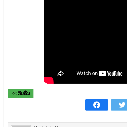
<< ກັບຄືນ