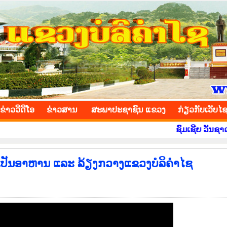
INCE
ຂ່າວ​ວີ​ດີ​ໂອ
​ຂ່າວ​ສານ
ສະພາປະຊາຊົນ ແຂວງ
​ກ່ຽວ​ກັບ​ເວັບ​ໄ
ຊົມເຊີຍ ວັນຊາດ ທີ 2 
ເປັນອາຫານ ແລະ ລ້ຽງກວາງແຂວງບໍລິຄຳໄຊ