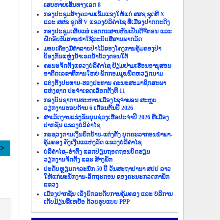
ເສຍຫາຍເສັ້ນທາງເລກ 8
ກອງປະຊຸມສ້າງຄວາມເຂັ້ມແຂງໃຫ້ແກ່ ສສຊ ຊຸດທີ X
ແລະ ສສຂ ຊຸດທີ V ແຂວງບໍລິຄຳໄຊ ທີ່ເມືອງປາກກະດິງ
ກອງປະຊຸມເຜີຍແຜ່ ເອກກະສານຫັນເປັນດີຈີຕອນ ແລະ
ຝຶກອົບຮົມການນຳໃຊ້ລະບົບສື່ສານພາກລັດ
ມອບເຄື່ອງມືທຳລາຍປ່າໄມ້ຂອງໂຄງການຄຸ້ມຄອງປ່າ
ປ້ອງກັນແຫຼ່ງນ້ຳເຂດນ້ຳຍ້ວງຕອນໃຕ້
ຄະນະຈັດຕັ້ງແຂວງບໍລິຄຳໄຊ ຢ້ຽມຢາມເຮືອນອານຸສອນ
ອາດີດເລຂາທິການໃຫຍ່ ພັກກອມມູນນິດຫວຽດນາມ
ແຕ່ງຕັ້ງປະທານ-ຮອງປະທານ ຄະນະສະມາຊິກສະພາ
ແຫ່ງຊາດ ປະຈຳເຂດເລືອກຕັ້ງທີ 11
ກອງບັນຊາການທະຫານເມືອງໄຊຈຳພອນ ສະຫຼຸບ
ວຽກງານຮອບດ້ານ 6 ເດືອນຕົ້ນປີ 2026
ສຳເລັດງານແຂ່ງຂັນບຸນຊ່ວງເຮືອປະຈຳປີ 2026 ທີ່ເມືອງ
ປາກຊັນ ແຂວງບໍລິຄຳໄຊ
ກະຊວງການເງິນຍົກຍ້າຍ-ແຕ່ງຕັ້ງ ບຸກຄະລາກອນນຳພາ-
ຄຸ້ມຄອງ ຄັງເງີນແແຫ່ງລັດ ແຂວງບໍລິຄຳໄຊ
>>
ບໍລິຄຳໄຊ–ຮ່າຕິ້ງ ແລກປ່ຽນຖອດຖອນບົດຮຽນ
ວຽກງານຈັດຕັ້ງ ແລະ ສ້າງພັກ
ປະດັບຫຼຽນກາລະນຶກ 50 ປີ ວັນສະຖາປານາ ສປປ ລາວ
ໃຫ້ແກ່ພະນັກງານ-ລັດຖະກອນ ຂອງຄະນະກວດກາພັກ
ແຂວງ
ເມືອງປາກຊັນ ເລັ່ງຍົກລະດັບການຄຸ້ມຄອງ ແລະ ບໍລິການ
ເກັບມ້ຽນຂີ້ເຫຍື້ອ ດ້ວຍຮູບແບບ PPP