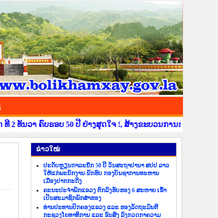
ຊ
ທັນວາ ຄົບຮອບ 50 ປີ ຢ່າງສຸດໃຈ !, ສ້າງຂະບວນການຂໍ່ານັບຮັບຕ້ອນ ວັ
​ຂ່າວ​ໃໝ່
ປະດັບຫຼຽນກາລະນຶກ 50 ປີ ວັນສະຖາປານາ ສປປ ລາວ
ໃຫ້ແກ່ພະນັກງານ-ນັກຮົບ ກອງບັນຊາການທະຫານ
ເມືອງປາກກະດິງ
ຄະນະປະຈຳພັກແຂວງ ຕົກລົງຮັບຮອງ 6 ສະຫາຍ ເຂົ້າ
ເປັນສະມາຊິກພັກສຳຮອງ
ທ່ານປະທານປົກຄອງແຂວງ ແລະ ຮອງລັດຖະມົນຕີ
ກະຊວງໂຍທາທິການ ແລະ ຂົນສົ່ງ ລົງກວດກາຄວາມ