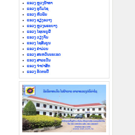
ແຂວງ ຫຼວງນໍ້າທາ
ແຂວງ ອຸດົມໄຊ
ແຂວງ ຫົວພັນ
ແຂວງ ຊຽງຂວາງ
ແຂວງ ຫຼວງພຣະບາງ
ແຂວງ ໄຊຍະບູລີ
ແຂວງ ວຽງຈັນ
ແຂວງ ໄຊສົມບູນ
ແຂວງ ຄຳມ່ວນ
ແຂວງ ສະຫວັນນະເຂດ
ແຂວງ ສາລະວັນ
ແຂວງ ຈຳປາສັກ
ແຂວງ ອັດຕະປື