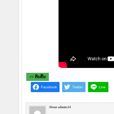
<< ກັບຄືນ
Facebook
Twitter
Line
About admins14