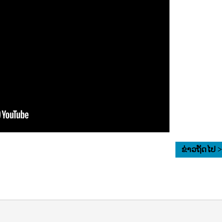
ຂ່າວຖັດໄປ 