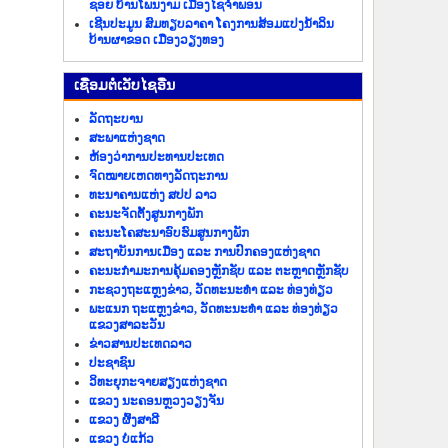
ຊອຍ ບ້ານໂພນງາມ ເມືອງໄຊຈຳພອນ
ເຊີນປະມູນ ສົມທຽບລາຄາ ໂຄງການສ້ອມແປງນ້ຳລິນ
ບ້ານຜາຂອດ ເມືອງວຽງທອງ
​ເຊື່ອມ​ຕໍ່​ເວັບ​ໄຊ​ອື່ນ
ລັດ​ຖະ​ບານ
ສະພາແຫ່ງຊາດ
ຫ້ອງວ່າການປະທານປະເທດ
ຈົດໝາຍເຫດທາງລັດຖະການ
ທະນາຄານແຫ່ງ ສປປ ລາວ
ຄະນະຈັດຕັ້ງສູນກາງພັກ
ຄະນະໂຄສະນາອົບຮົມສູນກາງພັກ
ສະຖາບັນການເມືອງ ແລະ ການປົກຄອງແຫ່ງຊາດ
ຄະນະ​ກຳມະການ​ຄຸ້ມ​ຄອງ​ຫຼັກ​ຊັບ ແລະ ຕະຫຼາດຫຼັກຊັບ
ກະຊວງຖະແຫຼງຂ່າວ, ວັດທະນະທຳ ແລະ ທ່ອງທ່ຽວ
ພະແນກ ຖະແຫຼງຂ່າວ, ວັດທະນະທຳ ແລະ ທ່ອງທ່ຽວ
ແຂວງສາລະວັນ
ຂ່າວ​ສານ​ປະ​ເທດ​ລາວ
ປະ​ຊາ​ຊົນ
ວິທະຍຸກະຈາຍສຽງແຫ່ງຊາດ
ແຂວງ ນະ​ຄອນຫຼວງວຽງ​ຈັນ
ແຂວງ ຜົ້ງ​ສາ​ລີ
ແຂວງ ບໍ່​ແກ້ວ