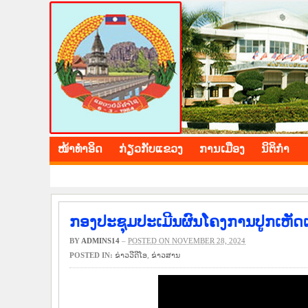
BOLIKHAMXAY PROV
ໜ້າ​ທຳ​ອິດ
​ກ່ຽວ​ກັບ​ແຂວງ
​ການ​ເມືອງ
ນິ​ຕິ​ກຳ
ກອງປະຊຸມປະເມີນຜົນໂຄງການປູກເຫັດ
BY
ADMINS14
–
POSTED ON NOVEMBER 28, 2024
POSTED IN:
ຂ່າວ​ວີ​ດີ​ໂອ
,
​ຂ່າວ​ສານ