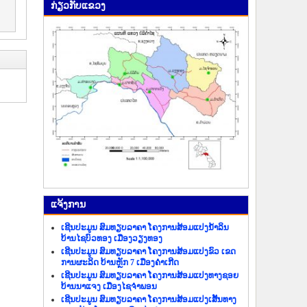
ກ່ຽວ​ກັບ​ແຂວງ
ແຈ້ງ​ການ
ເຊີນປະມູນ ສົມທຽບລາຄາ ໂຄງການສ້ອມແປງນ້ຳລິນ
ບ້ານໄຊບົວທອງ ເມືອງວຽງທອງ
ເຊີນປະມູນ ສົມທຽບລາຄາ ໂຄງການສ້ອມແປງຂົວ ເຂດ
ການຜະລິດ ບ້ານຫຼັກ 7 ເມືອງຄຳເກີດ
ເຊີນປະມູນ ສົມທຽບລາຄາ ໂຄງການສ້ອມແປງທາງຊອຍ
ບ້ານນາແຈງ ເມືອງໄຊຈຳພອນ
ເຊີນປະມູນ ສົມທຽບລາຄາ ໂຄງການສ້ອມແປງເສັ້ນທາງ