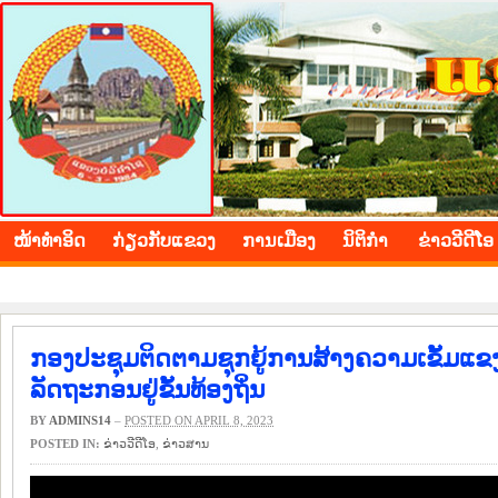
BOLIKHAMXAY PROVINCE
ໜ້າ​ທຳ​ອິດ
​ກ່ຽວ​ກັບ​ແຂວງ
​ການ​ເມືອງ
ນິ​ຕິ​ກຳ
ຂ່າວ​ວີ​ດີ​ໂອ
ກອງປະຊຸມຕິດຕາມຊຸກຍູ້ການສ້າງຄວາມເຂັ້ມແຂ
ລັດຖະກອນຢູ່ຂັ້ນທ້ອງຖິ່ນ
BY
ADMINS14
–
POSTED ON APRIL 8, 2023
POSTED IN:
ຂ່າວ​ວີ​ດີ​ໂອ
,
​ຂ່າວ​ສານ